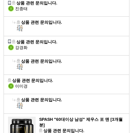
에
상품 관련 문의입니다.
월
도
"10대 청소년" 아테네 쥬니어
분
진종태
움
뼈,
을
치
상품 관련 문의입니다.
줄
아
수
형
"유아부터 10세까지" 아테네 키즈
있
성
상품 관련 문의입니다.
"20대 남성" 아레스 포 맨
장
으
에
강경화
건
피
며
필
강
부
체
요.
상품 관련 문의입니다.
에
건
내
신
도
강,
"10대 청소년" 아테네 쥬니어
에
경,
움
항
너
"20대 여성" 아프로디테 포 우먼
뼈,
근
상품 관련 문의입니다.
을
산
지
치
체
육
이미경
줄
화
생
아
지
기
수
에
성
형
방
능
있
도
상품 관련 문의입니다.
에
성
감
"20대 남성" 아레스 포 맨
유
으
움
필
에
소
지
"30대 남성" 헤라클레스 포 맨
피
며
을
요
필
에
및
부
지
체
줄
SPASH
"60대이상 남성" 제우스 포 맨 [3개월
요.
도
단
건
구
내
수
분]
신
움
백
강,
력
상품 관련 문의입니다.
에
있