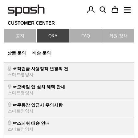
CUSTOMER CENTER
로
간
주
그
편
문
공지
Q&A
FAQ
회원 정책
인
회
조
원
회
멀
가
상품 문의
배송 문의
티
입
비
타
☞적립금 사용정책 변경의 건
민
스마트영양사
단
품
☞모바일 앱 설치 혜택 안내
스마트영양사
멀
☞무통장 입금시 주의사항
티
스마트영양사
"유아부터 10세까지" 아테네 키즈
비
장
타
☞스페쉬 배송 안내
민
건
스마트영양사
3
강
개