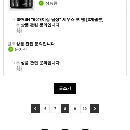
경,
을
질,
항
정승환
증
너
"20대 여성" 아프로디테 포 우먼
으
근
줄
아
산
진
지
며
"30대 여성" 클레오파트라 포 우먼
체
육
수
미
화
에
생
에
지
관
기
있
SPASH
"60대이상 남성" 제우스 포 맨 [3개월분]
노
에
도
성
너
방
절,
능
상품 관련 문의입니다.
으
산
도
움
에
지
감
연
유
며
이
움
을
필
대
소
골
지
"30대 남성" 헤라클레스 포 맨
피
용
을
줄
요
사
에
건
및
부
"40대 남성" 디오니소스 포 맨
상품 관련 문의입니다.
에
지
줄
수
및
도
강,
단
점
문지선
필
구
간
수
있
생
움
피
백
막
요
력
건
있
으
성
을
부
질,
형
상품 관련 문의입니다.
증
강
으
며
에
줄
보
아
성
진
에
며
"30대 여성" 클레오파트라 포 우먼
유
필
수
습
미
및
에
도
에
해
"40대 여성" 아르테미스 포 우먼
요
관
있
에
노
기
도
움
너
산
절,
갱
으
도
산
능
움
을
글쓰기
지
소
연
년
며
움
이
유
을
줄
대
로
골
기
피
을
용
지
줄
수
사
부
건
여
부
"40대 남성" 디오니소스 포 맨
줄
에
에
수
있
및
터
강,
성
6
7
8
9
10
점
수
"50대 남성" 포세이돈 포 맨
필
필
간
있
으
생
세
피
건
막
있
요
요
건
관
으
며
성
포
부
강
형
으
강
절
며
단
에
를
보
에
성
며
에
과
유